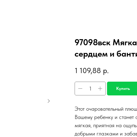
97098вск Мягка
сердцем и бант
1 109,88
р.
Купить
Этот очаровательный плюш
Вашему ребенку и станет 
мягкая, приятная на ощуп
добрыми глазками и заба