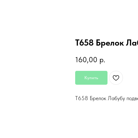
Т658 Брелок Ла
160,00
р.
Купить
Т658 Брелок Лабубу подв