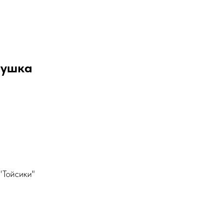
рушка
"Тойсики"