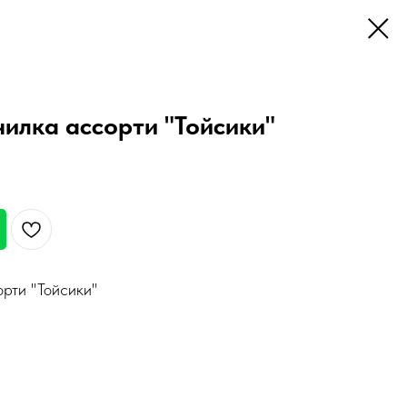
чилка ассорти "Тойсики"
рти "Тойсики"