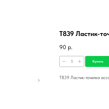
Т839 Ластик-то
90
р.
Купить
Т839 Ластик-точилка ассо