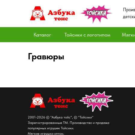
Проив
детск
Каталог
Тойсики с логотипом
Мягки
Гравюры
2001-2026 © "Азбука тойс", © "Тойсики"
Зарегистрированные ТМ. Производство и продажа
популярных игрушек Тойсики.
Мягкие игрушки оптом.