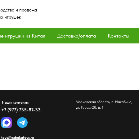
одство и продажа
их игрушек
е игрушки из Китая
Доставка/оплата
Контакты
Московская область, п. Нахабино,
Наши контакты
ул. Горем-28, д. 1
+7 (977) 735-87-33
toys@azbukatoys.ru